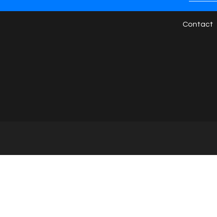
marques
Presse
Contact