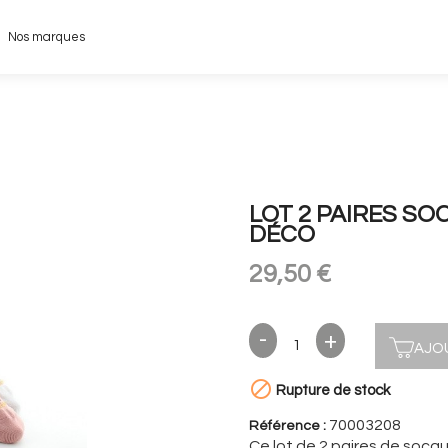
Nos marques
LOT 2 PAIRES S
DÉCO
29,50 €
AJO

Rupture de stock
70003208
Référence :
Ce lot de 2 paires de socq