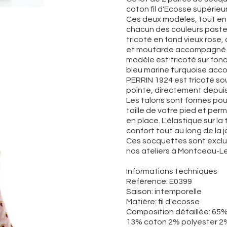
coton fil d'Ecosse supérieur
Ces deux modèles, tout en 
chacun des couleurs pastel
tricoté en fond vieux rose,
et moutarde accompagné d'
modèle est tricoté sur fond 
bleu marine turquoise acco
PERRIN 1924 est tricoté sou
pointe, directement depuis 
Les talons sont formés pou
taille de votre pied et per
en place. L'élastique sur l
confort tout au long de la 
Ces socquettes sont exclu
nos ateliers à Montceau-Le
Informations techniques
Référence: E0399
Saison: intemporelle
Matière: fil d'ecosse
Composition détaillée: 65%
13% coton 2% polyester 2