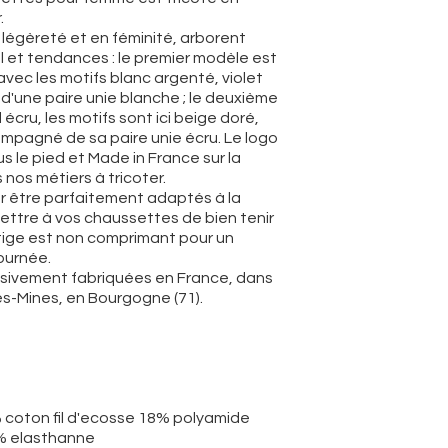
.
légèreté et en féminité, arborent
 et tendances : le premier modèle est
 avec les motifs blanc argenté, violet
une paire unie blanche ; le deuxième
écru, les motifs sont ici beige doré,
mpagné de sa paire unie écru. Le logo
s le pied et Made in France sur la
nos métiers à tricoter.
r être parfaitement adaptés à la
mettre à vos chaussettes de bien tenir
a tige est non comprimant pour un
journée.
sivement fabriquées en France, dans
s-Mines, en Bourgogne (71).
 coton fil d'ecosse 18% polyamide
% elasthanne