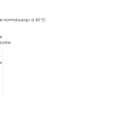
 normal jusqu' à 30 °C
re
crire