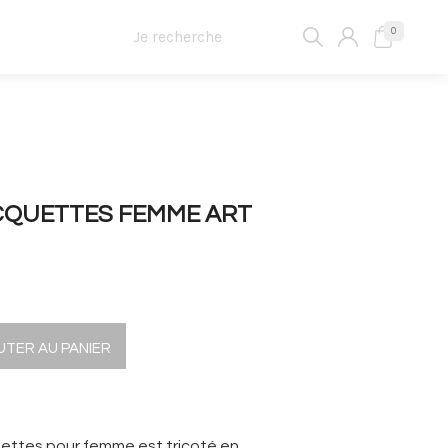
0
OCQUETTES FEMME ART
UTER AU PANIER
uettes pour femme est tricoté en