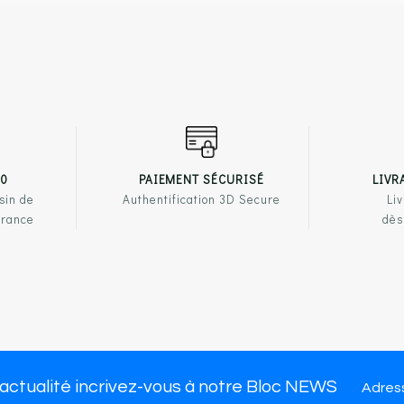
00
PAIEMENT SÉCURISÉ
LIVR
sin de
Authentification 3D Secure
Liv
France
dès
PRODUITS
NOTRE ENSEIGNE
LIENS U
ssures femme
Qui sommes-nous ?
Mentions 
ssures homme
Nous trouver
CGV
 actualité incrivez-vous à notre Bloc NEWS