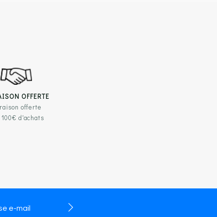
AISON OFFERTE
raison offerte
 100€ d'achats
TILES
RESTEZ EN CONTACT
légales
BLOC Chaussures
chaussuresdijon