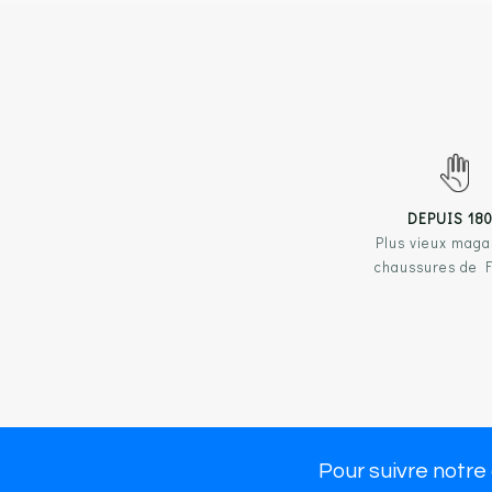
DEPUIS 18
Plus vieux maga
chaussures de 
NOS 
Chau
Chau
Pour suivre notre
Large choix de