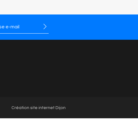
chaussuresdijon
Gabor Dijon
Création site internet Dijon