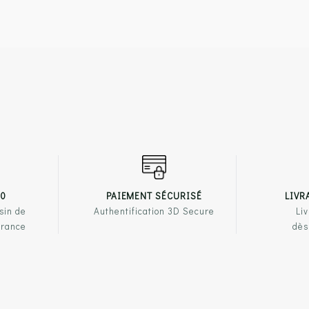
00
PAIEMENT SÉCURISÉ
LIVR
sin de
Authentification 3D Secure
Liv
France
dès
PRODUITS
NOTRE ENSEIGNE
LIENS U
ssures femme
Qui sommes-nous ?
Mentions 