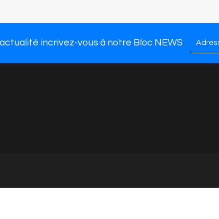
ssures homme
Nous trouver
CGV
marques
Presse
Contact
 actualité incrivez-vous à notre Bloc NEWS