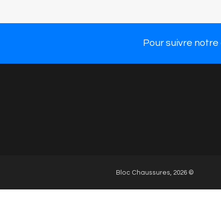
Chau
Large choix de
chaussures mode et
Nos 
confort parmi 55
marques de qualité.
Pour suivre notre
Bloc Chaussures, 2026 ©