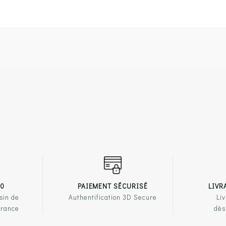
00
PAIEMENT SÉCURISÉ
LIVR
sin de
Authentification 3D Secure
Liv
France
dès
PRODUITS
NOTRE ENSEIGNE
LIENS U