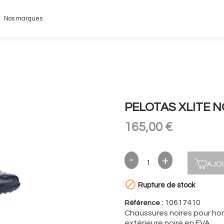
Nos marques
PELOTAS XLITE N
165,00 €
AJO

Rupture de stock
10617410
Référence :
Chaussures noires pour hom
extérieure noire en EVA.