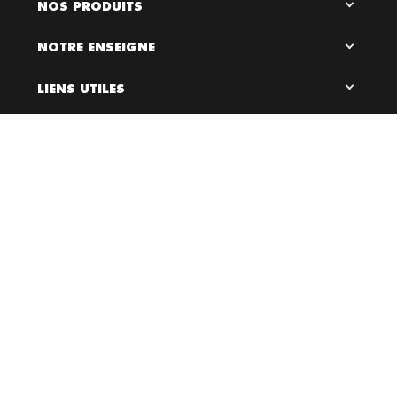
NOS PRODUITS
NOTRE ENSEIGNE
LIENS UTILES
RESTEZ EN CONTACT

0
Bloc Chaussures, 2026 ©
Création site internet Dijon