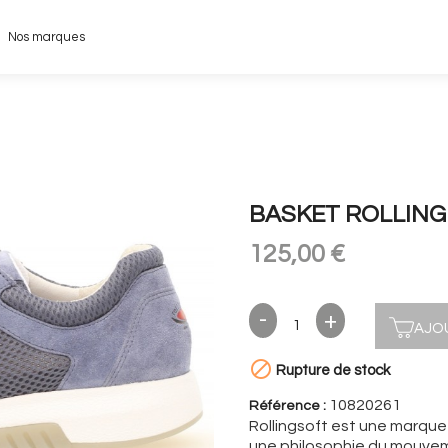
Nos marques
BASKET ROLLING 
125,00 €
AJO

Rupture de stock
10820261
Référence :
Rollingsoft est une marque
une philosophie du mouve