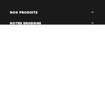
NOS PRODUITS
NOTRE ENSEIGNE

0
LIENS UTILES
RESTEZ EN CONTACT
Bloc Chaussures, 2026 ©
Création site internet Dijon