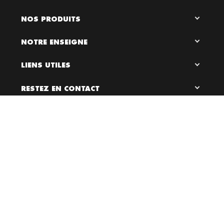
NOS PRODUITS
NOTRE ENSEIGNE
LIENS UTILES
RESTEZ EN CONTACT

0
Bloc Chaussures, 2026 ©
Création site internet Dijon