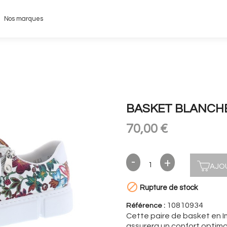
Nos marques
BASKET BLANCHE
70,00 €
AJO

Rupture de stock
10810934
Référence :
Cette paire de basket en Im
assurera un confort optimal