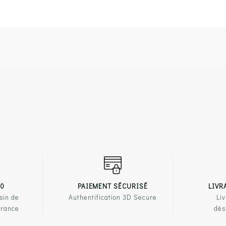
00
PAIEMENT SÉCURISÉ
LIVR
sin de
Authentification 3D Secure
Liv
France
dès
PRODUITS
NOTRE ENSEIGNE
LIENS U