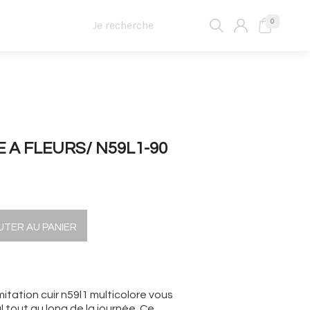
0
 A FLEURS/ N59L1-90
UTER AU PANIER
itation cuir n59l1 multicolore vous
 tout au long de la journée. Ce