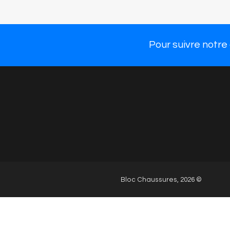
Chau
Large choix de
chaussures mode et
Nos 
confort parmi 55
marques de qualité.
Pour suivre notre
Bloc Chaussures, 2026 ©