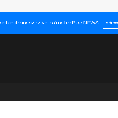
ssures homme
Nous trouver
CGV
marques
Presse
Contact
 actualité incrivez-vous à notre Bloc NEWS