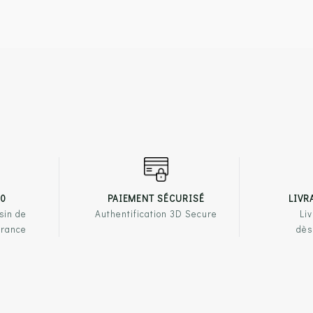
00
PAIEMENT SÉCURISÉ
LIVR
sin de
Authentification 3D Secure
Liv
France
dès
PRODUITS
NOTRE ENSEIGNE
LIENS U
ssures femme
Qui sommes-nous ?
Mentions 