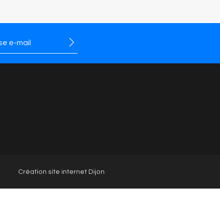
chaussuresdijon
Gabor Dijon
Création site internet Dijon