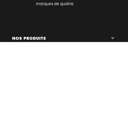
marques de qualité.
NOS PRODUITS

0
NOTRE ENSEIGNE
LIENS UTILES
RESTEZ EN CONTACT