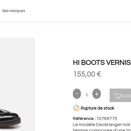
Nos marques
HI BOOTS VERNI
155,00 €
AJO

Rupture de stock
10769775
Référence :
Le modèle Deckranger noir v
femme composée d'une tige