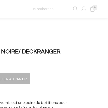
0
S NOIRE/ DECKRANGER
UTER AU PANIER
ernis est une paire de bottillons pour
 en cuir et d'une doublure en