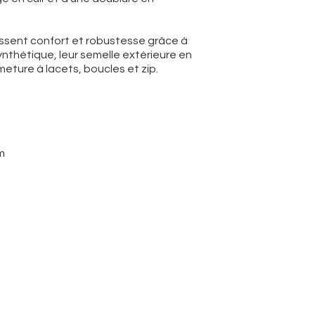
issent confort et robustesse grâce à
synthétique, leur semelle extérieure en
eture à lacets, boucles et zip.
m