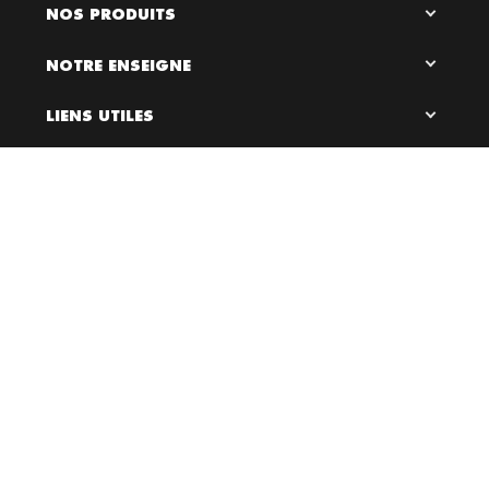
NOS PRODUITS
NOTRE ENSEIGNE
LIENS UTILES
RESTEZ EN CONTACT

0
Bloc Chaussures, 2026 ©
Création site internet Dijon