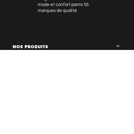
mode et confort parmi 55
marques de qualité.
NOS PRODUITS

0
NOTRE ENSEIGNE
LIENS UTILES
RESTEZ EN CONTACT