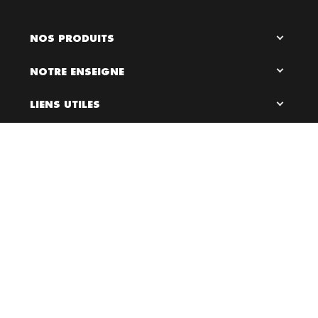
NOS PRODUITS
NOTRE ENSEIGNE
LIENS UTILES
RESTEZ EN CONTACT

0
Bloc Chaussures, 2026 ©
Création site internet Dijon