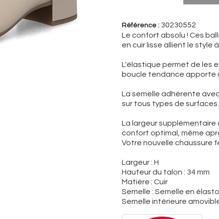
30230552
Référence :
Le confort absolu ! Ces bal
en cuir lisse allient le styl
L'élastique permet de les en
boucle tendance apporte u
La semelle adhérente avec
sur tous types de surfaces.
La largeur supplémentaire 
confort optimal, même aprè
Votre nouvelle chaussure fé
Largeur : H
Hauteur du talon : 34 mm
Matière : Cuir
Semelle : Semelle en élas
Semelle intérieure amovible