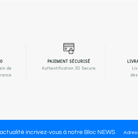
00
PAIEMENT SÉCURISÉ
LIVR
sin de
Authentification 3D Secure
Liv
France
dès
PRODUITS
NOTRE ENSEIGNE
LIENS U
ssures femme
Qui sommes-nous ?
Mentions 
ssures homme
Nous trouver
CGV
 actualité incrivez-vous à notre Bloc NEWS