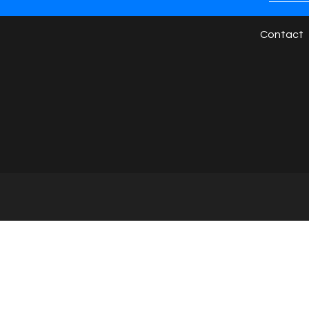
marques
Presse
Contact