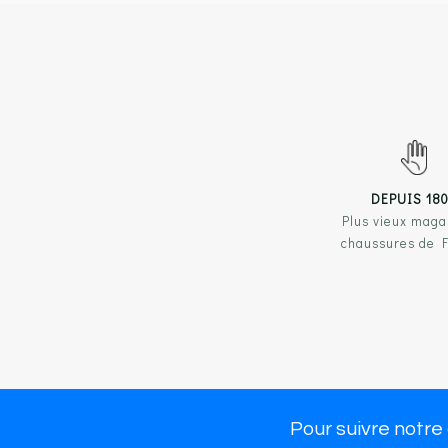
DEPUIS 18
Plus vieux maga
chaussures de 
NOS 
Chau
Chau
Pour suivre notre
Large choix de