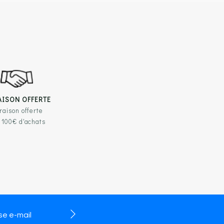
AISON OFFERTE
raison offerte
 100€ d'achats
TILES
RESTEZ EN CONTACT
légales
BLOC Chaussures
chaussuresdijon