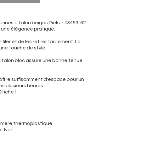
lerines à talon beiges Rieker 43453-62
e à une élégance pratique.
filer et de les retirer facilement. La
ne touche de style.
 talon bloc assure une bonne tenue
offre suffisamment d'espace pour un
s plusieurs heures.
tiche !
tomère thermoplastique
 : Non