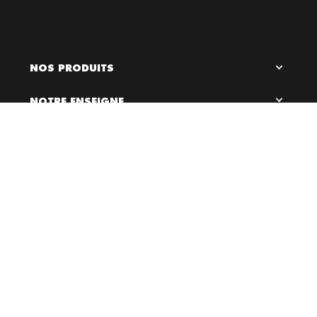
NOS PRODUITS
NOTRE ENSEIGNE

0
LIENS UTILES
RESTEZ EN CONTACT
Bloc Chaussures, 2026 ©