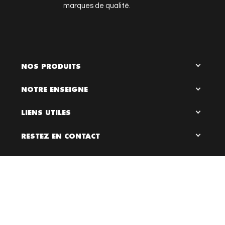
marques de qualité.
NOS PRODUITS
NOTRE ENSEIGNE
LIENS UTILES
RESTEZ EN CONTACT

0
Bloc Chaussures, 2026 ©
Création site internet Dijon