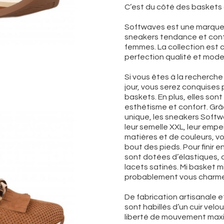
C’est du côté des baskets 
Softwaves est une marque
sneakers tendance et conf
femmes. La collection est c
perfection qualité et mode
Si vous êtes à la recherch
jour, vous serez conquises p
baskets. En plus, elles son
esthétisme et confort. Grâc
unique, les sneakers Softwa
leur semelle XXL, leur empe
matières et de couleurs, vo
bout des pieds. Pour finir
sont dotées d’élastiques, 
lacets satinés. Mi basket m
probablement vous charme
De fabrication artisanale et
sont habillés d’un cuir velou
liberté de mouvement maxim