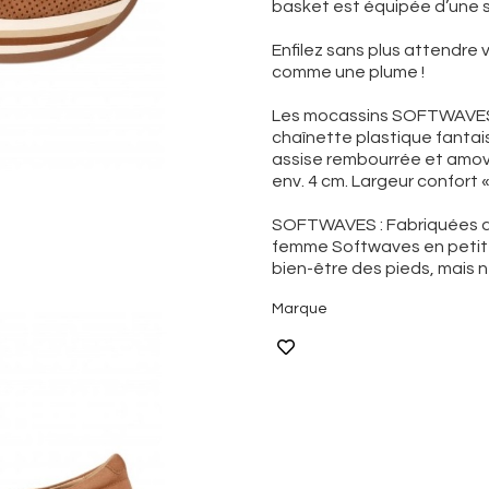
basket est équipée d’une s
Enfilez sans plus attendre
comme une plume !
Les mocassins SOFTWAVES.
chaînette plastique fantais
assise rembourrée et amov
env. 4 cm. Largeur confort «
SOFTWAVES : Fabriquées au
femme Softwaves en petite
bien-être des pieds, mais n
Marque