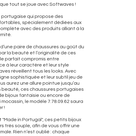
que tout se joue avec Softwaves !
 portugaise qui propose des
ortables, spécialement dédiées aux
omplète avec des produits alliant à la
rnité.
e d’une paire de chaussures au goût du
ar la beauté et l’originalité de ces
t le parfait compromis entre
e à leur caractère et leur style
ves réveillent tous les looks. Avec
igne sophistiquée et leur subtil jeu de
us aurez une allure pointue jusqu’au
 en beauté, ces chaussures portugaises
de bijoux fantaisie ou encore de
i mocassin, le modèle 7.78.09.62 saura
r !
 "Made in Portugal", ces petits bijoux
rs très souple, afin de vous offrir une
ale. Rien n’est oublié : chaque