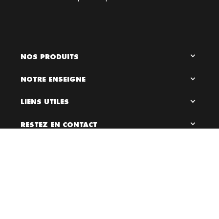
NOS PRODUITS
NOTRE ENSEIGNE
LIENS UTILES
RESTEZ EN CONTACT

0
Bloc Chaussures, 2026 ©
Création site internet Dijon