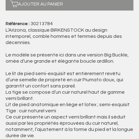
AJOUTER AU PANIER
30213784
Référence :
L’Arizona, classique BIRKENSTOCK au design
intemporel, comble hommes et femmes depuis des
décennies.
Le modèle se présente ici dans une version Big Buckle,
ornée d’une grande et élégante boucle ardillon.
Le lit de pied semi-exquisit est entièrement revêtu
d’une semelle de propreté en cuir Piumato doux, qui
garantit un confort sans pareil.
La tige se compose d’un cuir naturel haut de gamme
verni brillant.
Lit de pied anatomique en liège et latex ; semi-exquisit
Tige : cuir naturel verni
Ce cuir présente un aspect verni brillant mais il séduit
aussi par les propriétés éprouvées du cuir naturel,
notamment, l’ajustement à la forme du pied et la longue
durée de vie.