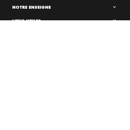
NOTRE ENSEIGNE
LIENS UTILES

0
RESTEZ EN CONTACT
Bloc Chaussures, 2026 ©
Création site internet Dijon