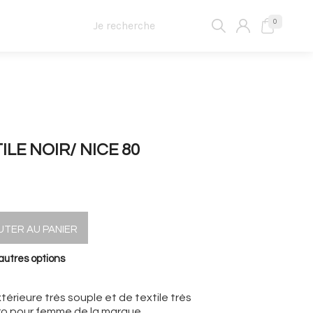
0
LE NOIR/ NICE 80
UTER AU PANIER
autres options
érieure très souple et de textile très
cro pour femme de la marque