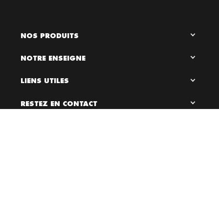
NOS PRODUITS
NOTRE ENSEIGNE
LIENS UTILES
RESTEZ EN CONTACT

0
Bloc Chaussures, 2026 ©
Création site internet Dijon