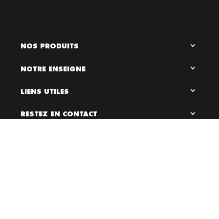
NOS PRODUITS
NOTRE ENSEIGNE
LIENS UTILES
RESTEZ EN CONTACT

0
Bloc Chaussures, 2026 ©
Création site internet Dijon