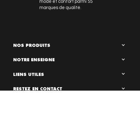
mode et confort parmi 55
marques de qualité.
NOS PRODUITS
NOTRE ENSEIGNE
LIENS UTILES
RESTEZ EN CONTACT

0
Bloc Chaussures, 2026 ©
Création site internet Dijon