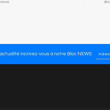
France
dès
PRODUITS
NOTRE ENSEIGNE
LIENS U
ssures femme
Qui sommes-nous ?
Mentions 
ssures homme
Nous trouver
CGV
marques
Presse
Contact
 actualité incrivez-vous à notre Bloc NEWS