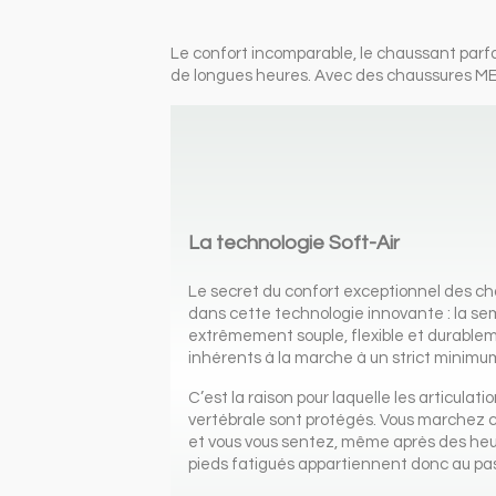
Le confort incomparable, le chaussant parf
de longues heures. Avec des chaussures MEP
La technologie Soft-Air
Le secret du confort exceptionnel des 
dans cette technologie innovante : la se
extrêmement souple, flexible et durablem
inhérents à la marche à un strict minimu
C’est la raison pour laquelle les articulati
vertébrale sont protégés. Vous marchez 
et vous vous sentez, même après des heur
pieds fatigués appartiennent donc au p