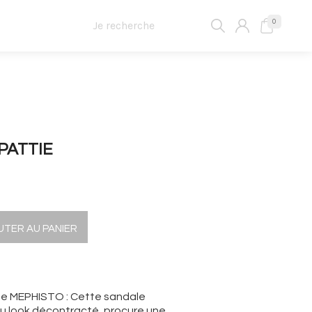
0
PATTIE
UTER AU PANIER
ue MEPHISTO : Cette sandale
au look décontracté, procure une