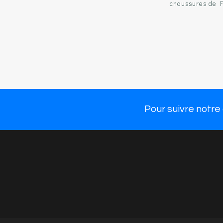
chaussures de 
NOS 
Chau
Chau
Large choix de
chaussures mode et
Nos 
confort parmi 55
marques de qualité.
Pour suivre notre