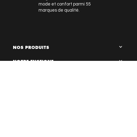
mode et confort parmi 55
marques de qualité.
NOS PRODUITS
NOTRE ENSEIGNE

0
LIENS UTILES
RESTEZ EN CONTACT